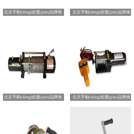
北京手動(dòng)絞盤(pán)品牌推
北京手動(dòng)絞盤(pán)品牌推
薦...
薦...
北京手動(dòng)絞盤(pán)品牌推
北京手動(dòng)絞盤(pán)品牌推
薦...
薦...