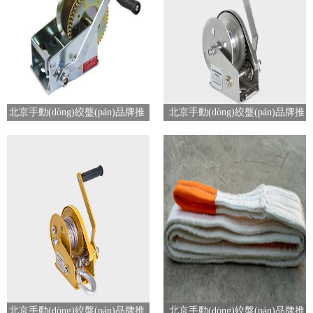
北京手動(dòng)絞盤(pán)品牌推
北京手動(dòng)絞盤(pán)品牌推
薦...
薦...
北京手動(dòng)絞盤(pán)品牌推
北京手動(dòng)絞盤(pán)品牌推