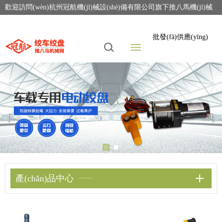
歡迎訪問(wèn)杭州冠航機(jī)械設(shè)備有限公司旗下推八馬機(jī)械
官方網(wǎng)站
批發(fā)供應(yīng)
產(chǎn)品中心