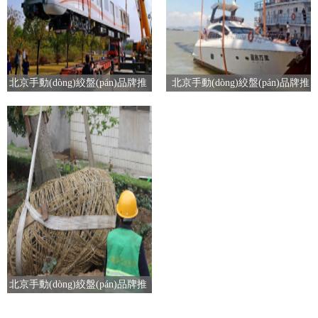
北京手動(dòng)絞盤(pán)品牌推
北京手動(dòng)絞盤(pán)品牌推
薦...
薦...
北京手動(dòng)絞盤(pán)品牌推
薦...