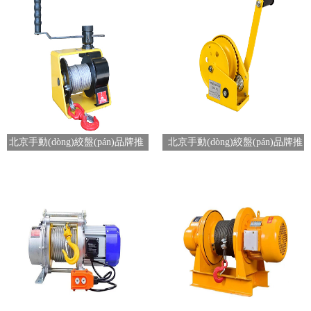
北京手動(dòng)絞盤(pán)品牌推
北京手動(dòng)絞盤(pán)品牌推
薦...
薦...