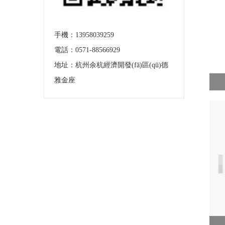
手機：
13958039259
電話：0571-88566929
地址：杭州余杭經濟開發(fā)區(qū)德
雅金座